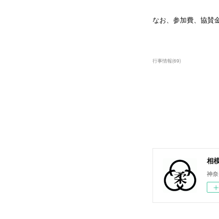
なお、参加費、協賛
行事情報
(
69
)
相
神奈