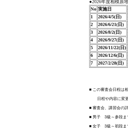
■ この審査会日程は
日程や内容に変更が
■ 審査会、講習会の
■ 男子 3級～参段
■ 女子 3級～初段