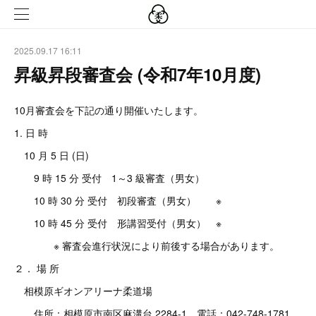
2025.09.17 16:11
昇級昇段審査会 (令和7年10月度)
10月審査会を下記の通り開催いたします。
1. 日 時
10 月 5 日 (日)
9 時 15 分 受付 1～3 級審査（男女）
10 時 30 分 受付 初段審査（男女） ※
10 時 45 分 受付 形講習受付（男女） ※
※ 審査会進行状況により前後する場合があります。
２． 場 所
相模原ギオンアリーナ柔道場
住所：相模原市南区麻溝台 2284-1 電話：042-748-1781